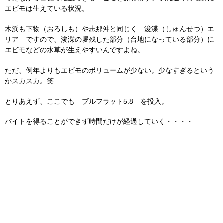
エビモは生えている状況。
木浜も下物（おろしも）や志那沖と同じく 浚渫（しゅんせつ）エ
リア ですので、浚渫の堀残した部分（台地になっている部分）に
エビモなどの水草が生えやすいんですよね。
ただ、例年よりもエビモのボリュームが少ない。少なすぎるという
かスカスカ。笑
とりあえず、ここでも ブルフラット5.8 を投入。
バイトを得ることができず時間だけが経過していく・・・・