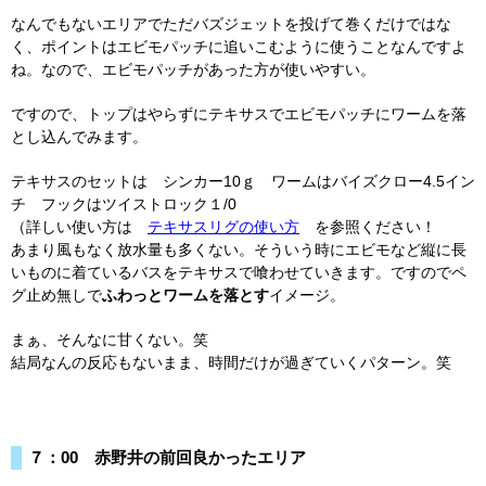
なんでもないエリアでただバズジェットを投げて巻くだけではな
く、ポイントはエビモパッチに追いこむように使うことなんですよ
ね。なので、エビモパッチがあった方が使いやすい。
ですので、トップはやらずにテキサスでエビモパッチにワームを落
とし込んでみます。
テキサスのセットは シンカー10ｇ ワームはバイズクロー4.5イン
チ フックはツイストロック１/0
（詳しい使い方は
テキサスリグの使い方
を参照ください！
あまり風もなく放水量も多くない。そういう時にエビモなど縦に長
いものに着ているバスをテキサスで喰わせていきます。ですのでペ
グ止め無しで
ふわっとワームを落とす
イメージ。
まぁ、そんなに甘くない。笑
結局なんの反応もないまま、時間だけが過ぎていくパターン。笑
７：00 赤野井の前回良かったエリア