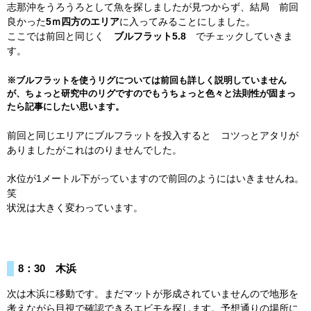
志那沖をうろうろとして魚を探しましたが見つからず、結局 前回
良かった
5ｍ四方のエリア
に入ってみることにしました。
ここでは前回と同じく
ブルフラット5.8
でチェックしていきま
す。
※ブルフラットを使うリグについては前回も詳しく説明していません
が、ちょっと研究中のリグですのでもうちょっと色々と法則性が固まっ
たら記事にしたい思います。
前回と同じエリアにブルフラットを投入すると コツっとアタリが
ありましたがこれはのりませんでした。
水位が1メートル下がっていますので前回のようにはいきませんね。
笑
状況は大きく変わっています。
8：30 木浜
次は木浜に移動です。まだマットが形成されていませんので地形を
考えながら目視で確認できるエビモを探します。予想通りの場所に