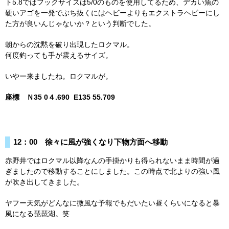
ト5.8ではフックサイズは5/0のものを使用してるため、デカい魚の
硬いアゴを一発でぶち抜くにはヘビーよりもエクストラヘビーにし
た方が良いんじゃないか？という判断でした。
朝からの沈黙を破り出現したロクマル。
何度釣っても手が震えるサイズ。
いやー来ましたね。ロクマルが。
座標 Ｎ35 0４.690 E135 55.709
12：00 徐々に風が強くなり下物方面へ移動
赤野井ではロクマル以降なんの手掛かりも得られないまま時間が過
ぎましたので移動することにしました。この時点で北よりの強い風
が吹き出してきました。
ヤフー天気がどんなに微風な予報でもだいたい昼くらいになると暴
風になる琵琶湖。笑