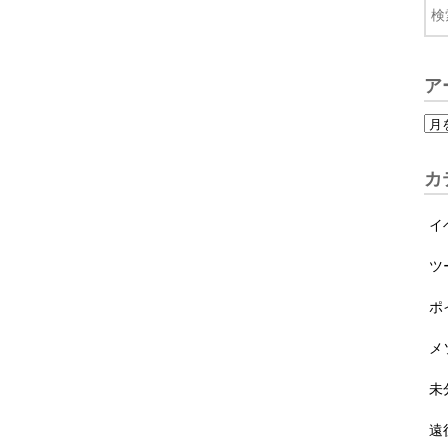
ア
カ
イ
ツ
ポ
メ
未
遠