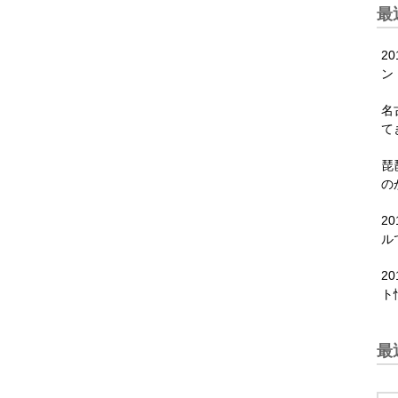
最
2
ン
名
て
琵
の
2
ル
2
ト
最