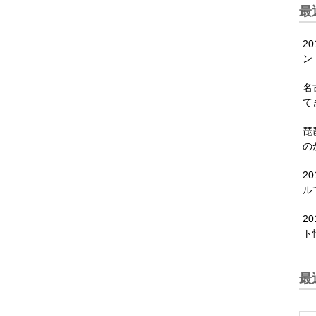
最
2
ン
名
て
琵
の
2
ル
2
ト
最