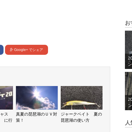
お
Google+
でシェア
2
ン
2
ン
ャス
真夏の琵琶湖のＵＶ対
ジャークベイト 夏の
 に行
策！
琵琶湖の使い方
人